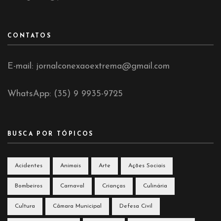
CONTATOS
E-mail: jornalconexaoextrema@gmail.com
WhatsApp: (35) 9 9935-9725
BUSCA POR TÓPICOS
Acidentes
Animais
Arte
Ações Sociais
Bombeiros
Carnaval
Crianças
Culinária
Cultura
Câmara Municipal
Defesa Civil