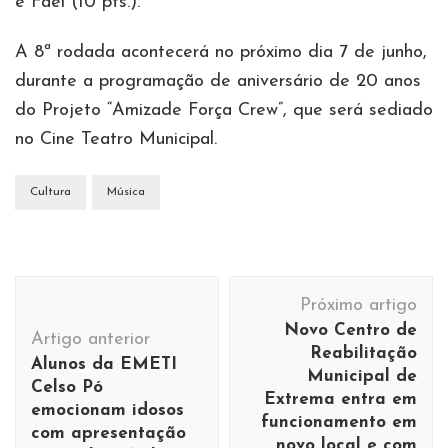
e Fael (10 pts.).
A 8ª rodada acontecerá no próximo dia 7 de junho,
durante a programação de aniversário de 20 anos
do Projeto “Amizade Força Crew”, que será sediado
no Cine Teatro Municipal.
Cultura
Música
Navegação
Próximo artigo
de
Novo Centro de
Artigo anterior
post
Reabilitação
Alunos da EMETI
Municipal de
Celso Pó
Extrema entra em
emocionam idosos
funcionamento em
com apresentação
novo local e com