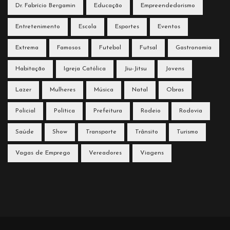
Dr. Fabrício Bergamin
Educação
Empreendedorismo
Entretenimento
Escola
Esportes
Eventos
Extrema
Famosos
Futebol
Futsal
Gastronomia
Habitação
Igreja Católica
Jiu-Jitsu
Jovens
Lazer
Mulheres
Música
Natal
Obras
Policial
Política
Prefeitura
Rodeio
Rodovia
Saúde
Show
Transporte
Trânsito
Turismo
Vagas de Emprego
Vereadores
Viagens