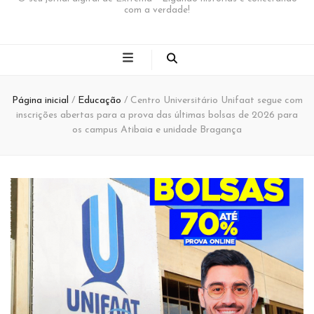
com a verdade!
Página inicial
/
Educação
/
Centro Universitário Unifaat segue com
inscrições abertas para a prova das últimas bolsas de 2026 para
os campus Atibaia e unidade Bragança