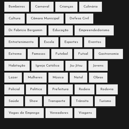
Bombeiros
Carnaval
Crianças
Culinária
Cultura
Câmara Municipal
Defesa Civil
Dr. Fabrício Bergamin
Educação
Empreendedorismo
Entretenimento
Escola
Esportes
Eventos
Extrema
Famosos
Futebol
Futsal
Gastronomia
Habitação
Igreja Católica
Jiu-Jitsu
Jovens
Lazer
Mulheres
Música
Natal
Obras
Policial
Política
Prefeitura
Rodeio
Rodovia
Saúde
Show
Transporte
Trânsito
Turismo
Vagas de Emprego
Vereadores
Viagens