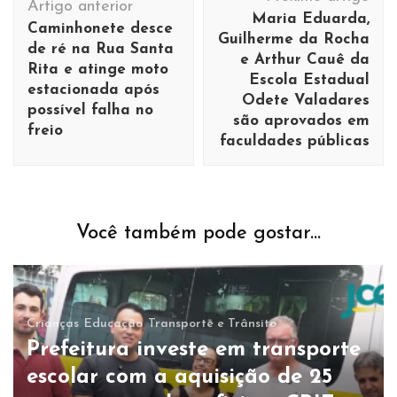
de
Artigo anterior
Maria Eduarda,
Caminhonete desce
post
Guilherme da Rocha
de ré na Rua Santa
e Arthur Cauê da
Rita e atinge moto
Escola Estadual
estacionada após
Odete Valadares
possível falha no
são aprovados em
freio
faculdades públicas
Você também pode gostar...
Crianças
Educação
Transporte e Trânsito
Prefeitura investe em transporte
escolar com a aquisição de 25