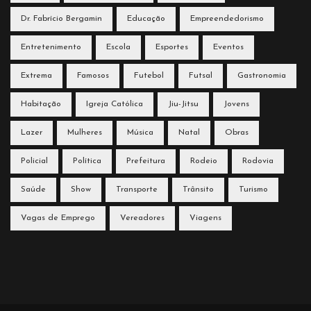
Dr. Fabrício Bergamin
Educação
Empreendedorismo
Entretenimento
Escola
Esportes
Eventos
Extrema
Famosos
Futebol
Futsal
Gastronomia
Habitação
Igreja Católica
Jiu-Jitsu
Jovens
Lazer
Mulheres
Música
Natal
Obras
Policial
Política
Prefeitura
Rodeio
Rodovia
Saúde
Show
Transporte
Trânsito
Turismo
Vagas de Emprego
Vereadores
Viagens