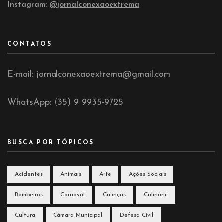
Instagram:
@jornalconexaoextrema
CONTATOS
E-mail: jornalconexaoextrema@gmail.com
WhatsApp: (35) 9 9935-9725
BUSCA POR TÓPICOS
Acidentes
Animais
Arte
Ações Sociais
Bombeiros
Carnaval
Crianças
Culinária
Cultura
Câmara Municipal
Defesa Civil