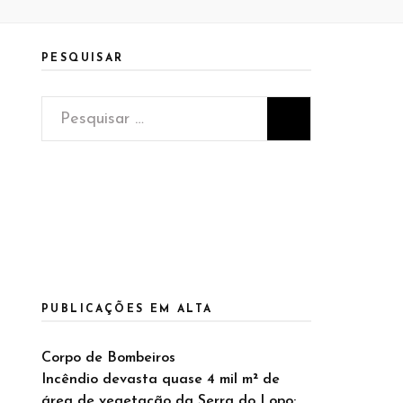
PESQUISAR
Pesquisar
por:
PUBLICAÇÕES EM ALTA
Corpo de Bombeiros
Incêndio devasta quase 4 mil m² de
área de vegetação da Serra do Lopo;