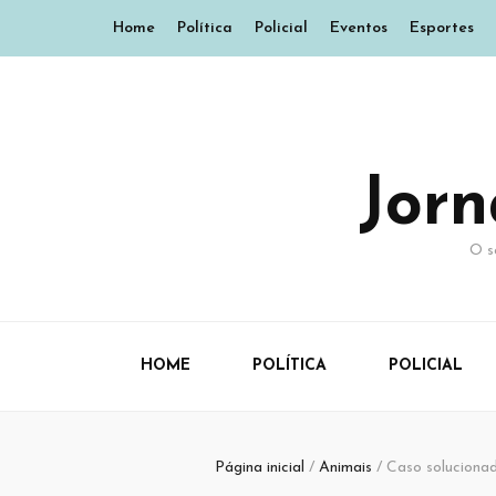
Home
Política
Policial
Eventos
Esportes
Jor
O s
HOME
POLÍTICA
POLICIAL
Página inicial
/
Animais
/
Caso soluciona