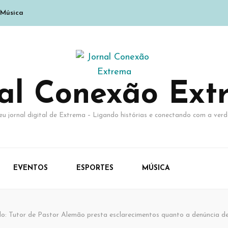
Música
nal Conexão Ext
eu jornal digital de Extrema – Ligando histórias e conectando com a verd
EVENTOS
ESPORTES
MÚSICA
do: Tutor de Pastor Alemão presta esclarecimentos quanto a denúncia