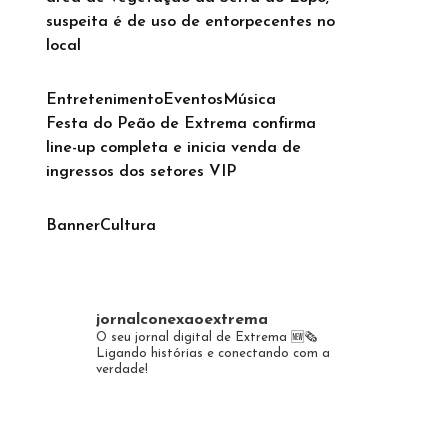
suspeita é de uso de entorpecentes no
local
Entretenimento
Eventos
Música
Festa do Peão de Extrema confirma
line-up completa e inicia venda de
ingressos dos setores VIP
Banner
Cultura
jornalconexaoextrema
O seu jornal digital de Extrema 🆕️🗞
Ligando histórias e conectando com a
verdade!