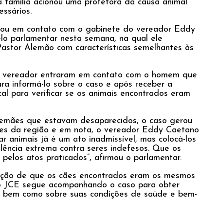
 família acionou uma protetora da causa animal
essários.
rou em contato com o gabinete do vereador Eddy
lo parlamentar nesta semana, na qual ele
astor Alemão com características semelhantes às
o vereador entraram em contato com o homem que
ra informá-lo sobre o caso e após receber a
l para verificar se os animais encontrados eram
emães que estavam desaparecidos, o caso gerou
res da região e em nota, o vereador Eddy Caetano
r animais já é um ato inadmissível, mas colocá-los
ência extrema contra seres indefesos. Que os
 pelos atos praticados”, afirmou o parlamentar.
mação de que os cães encontrados eram os mesmos
 o JCE segue acompanhando o caso para obter
s, bem como sobre suas condições de saúde e bem-