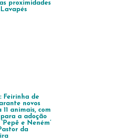
as proximidades
 Lavapés
z: Feirinha de
arante novos
a 11 animais, com
 para a adoção
 ‘Pepê e Neném’
Pastor da
ira