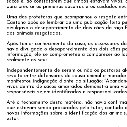
sacos e, ao constatarem que ambos estavam vivos, a
para prestar os primeiros socorros e os cuidados nec
Uma das protetoras que acompanhou o resgate ent
Caetano após se lembrar de uma publicação feita pe
divulgava o desaparecimento de dois cães da raça P
dos animais resgatados.
Após tomar conhecimento do caso, os assessores d
havia divulgado o desaparecimento dos dois cães pa
informação, ele se comprometeu a comparecer ao loca
realmente os seus.
Independentemente de serem ou não os pastores al
revolta entre defensores da causa animal e morado
manifestou indignação diante da situação: “Abandona
vivos dentro de sacos amarrados demonstra uma viol
responsáveis sejam identificados e responsabilizados
Até o fechamento desta matéria, não havia confir
que estavam sendo procurados pelo tutor, contudo
novas informações sobre a identificação dos animai
estar.