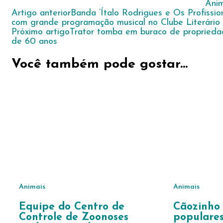
Anim
Navegação
Artigo anterior
Banda ‘Ítalo Rodrigues e Os Profissio
com grande programação musical no Clube Literário 
de
Próximo artigo
Trator tomba em buraco de proprieda
post
de 60 anos
Você também pode gostar...
Animais
Animais
Equipe do Centro de
Cãozinho 
Controle de Zoonoses
populares