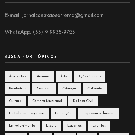
E-mail: jornalconexaoextrema@gmail.com
WhatsApp: (35) 9 9935-9725
BUSCA POR TÓPICOS
Acidentes
Animais
Arte
Ações Sociais
Bombeiros
Carnaval
Crianças
Culinária
Cultura
Câmara Municipal
Defesa Civil
Dr. Fabrício Bergamin
Educação
Empreendedorismo
Entretenimento
Escola
Esportes
Eventos