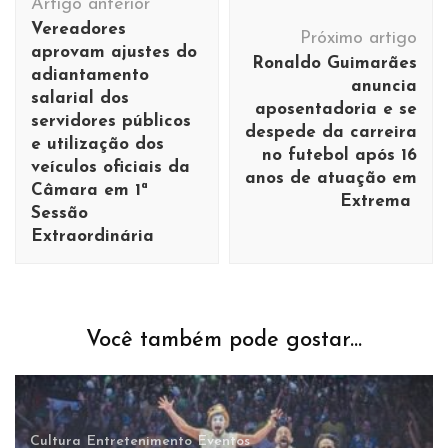
Artigo anterior
de
Vereadores
Próximo artigo
post
aprovam ajustes do
Ronaldo Guimarães
adiantamento
anuncia
salarial dos
aposentadoria e se
servidores públicos
despede da carreira
e utilização dos
no futebol após 16
veículos oficiais da
anos de atuação em
Câmara em 1ª
Extrema
Sessão
Extraordinária
Você também pode gostar...
Cultura
Entretenimento
Eventos