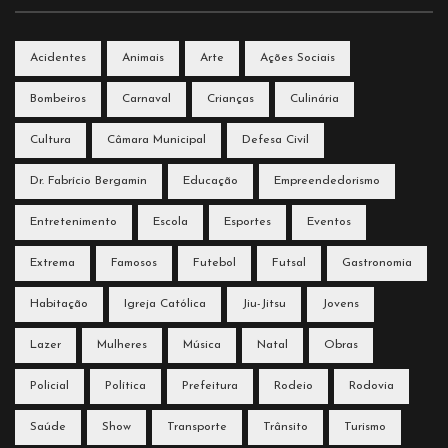
Acidentes
Animais
Arte
Ações Sociais
Bombeiros
Carnaval
Crianças
Culinária
Cultura
Câmara Municipal
Defesa Civil
Dr. Fabrício Bergamin
Educação
Empreendedorismo
Entretenimento
Escola
Esportes
Eventos
Extrema
Famosos
Futebol
Futsal
Gastronomia
Habitação
Igreja Católica
Jiu-Jitsu
Jovens
Lazer
Mulheres
Música
Natal
Obras
Policial
Política
Prefeitura
Rodeio
Rodovia
Saúde
Show
Transporte
Trânsito
Turismo