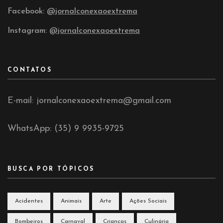
Facebook:
@jornalconexaoextrema
Instagram:
@jornalconexaoextrema
CONTATOS
E-mail: jornalconexaoextrema@gmail.com
WhatsApp: (35) 9 9935-9725
BUSCA POR TÓPICOS
Acidentes
Animais
Arte
Ações Sociais
Bombeiros
Carnaval
Crianças
Culinária