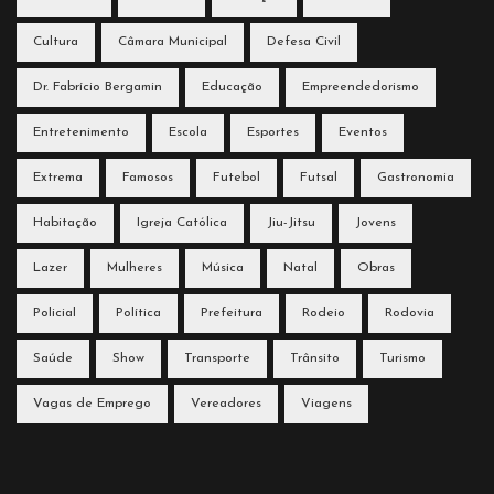
Cultura
Câmara Municipal
Defesa Civil
Dr. Fabrício Bergamin
Educação
Empreendedorismo
Entretenimento
Escola
Esportes
Eventos
Extrema
Famosos
Futebol
Futsal
Gastronomia
Habitação
Igreja Católica
Jiu-Jitsu
Jovens
Lazer
Mulheres
Música
Natal
Obras
Policial
Política
Prefeitura
Rodeio
Rodovia
Saúde
Show
Transporte
Trânsito
Turismo
Vagas de Emprego
Vereadores
Viagens