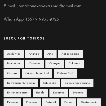
E-mail: jornalconexaoextrema@gmail.com
WhatsApp: (35) 9 9935-9725
BUSCA POR TÓPICOS
Acidentes
Animais
Arte
Ações Sociais
Bombeiros
Carnaval
Crianças
Culinária
Cultura
Câmara Municipal
Defesa Civil
Dr. Fabrício Bergamin
Educação
Empreendedorismo
Entretenimento
Escola
Esportes
Eventos
Extrema
Famosos
Futebol
Futsal
Gastronomia