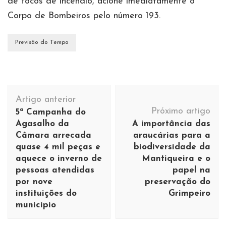
de focos de incêndio, acione imediatamente o
Corpo de Bombeiros pelo número 193.
Previsão do Tempo
Navegação
Artigo anterior
de
Próximo artigo
5ª Campanha do
post
Agasalho da
A importância das
Câmara arrecada
araucárias para a
quase 4 mil peças e
biodiversidade da
aquece o inverno de
Mantiqueira e o
pessoas atendidas
papel na
por nove
preservação do
instituições do
Grimpeiro
município