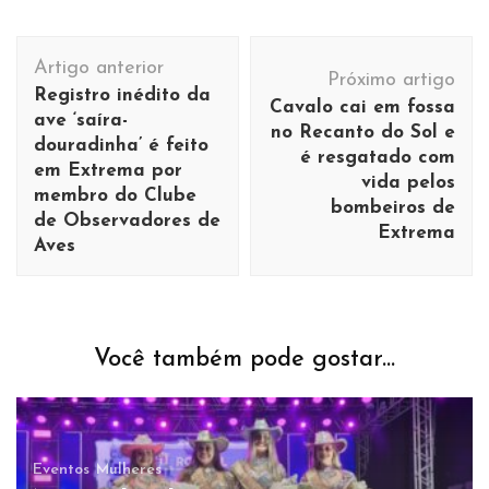
Navegação
Artigo anterior
de
Próximo artigo
Registro inédito da
Cavalo cai em fossa
post
ave ‘saíra-
no Recanto do Sol e
douradinha’ é feito
é resgatado com
em Extrema por
vida pelos
membro do Clube
bombeiros de
de Observadores de
Extrema
Aves
Você também pode gostar...
Eventos
Mulheres