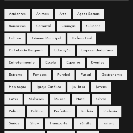
Acidentes
Animais
Arte
Ações Sociais
Bombeiros
Carnaval
Crianças
Culinária
Cultura
Câmara Municipal
Defesa Civil
Dr. Fabrício Bergamin
Educação
Empreendedorismo
Entretenimento
Escola
Esportes
Eventos
Extrema
Famosos
Futebol
Futsal
Gastronomia
Habitação
Igreja Católica
Jiu-Jitsu
Jovens
Lazer
Mulheres
Música
Natal
Obras
Policial
Política
Prefeitura
Rodeio
Rodovia
Saúde
Show
Transporte
Trânsito
Turismo