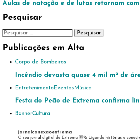
Aulas de natação e de lutas retornam com 
Pesquisar
Pesquisar
por:
Publicações em Alta
Corpo de Bombeiros
Incêndio devasta quase 4 mil m² de ár
Entretenimento
Eventos
Música
Festa do Peão de Extrema confirma lin
Banner
Cultura
jornalconexaoextrema
O seu jornal digital de Extrema 🆕️🗞
Ligando histórias e conec