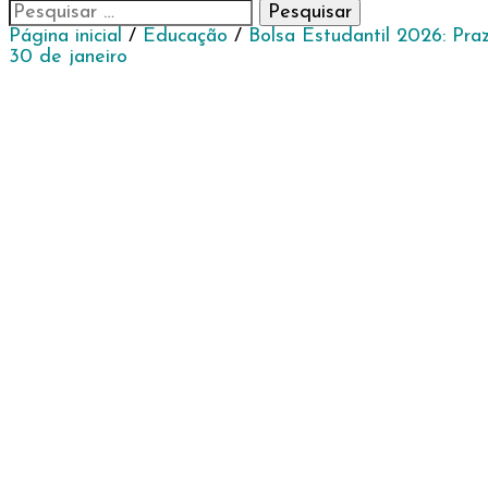
Pesquisar
por:
Página inicial
/
Educação
/
Bolsa Estudantil 2026: Pra
30 de janeiro