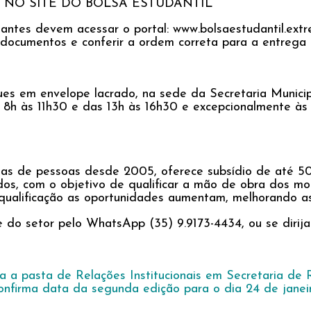
 NO SITE DO BOLSA ESTUDANTIL
antes devem acessar o portal: www.bolsaestudantil.extr
 de documentos e conferir a ordem correta para a entreg
es em envelope lacrado, na sede da Secretaria Municipa
 8h às 11h30 e das 13h às 16h30 e excepcionalmente às 
nas de pessoas desde 2005, oferece subsídio de até 50
os, com o objetivo de qualificar a mão de obra dos mor
qualificação as oportunidades aumentam, melhorando ass
do setor pelo WhatsApp (35) 9.9173-4434, ou se dirija 
ma a pasta de Relações Institucionais em Secretaria d
confirma data da segunda edição para o dia 24 de janei