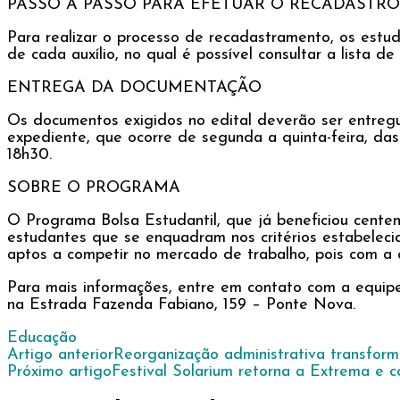
PASSO A PASSO PARA EFETUAR O RECADASTRO
Para realizar o processo de recadastramento, os estud
de cada auxílio, no qual é possível consultar a lista
ENTREGA DA DOCUMENTAÇÃO
Os documentos exigidos no edital deverão ser entregu
expediente, que ocorre de segunda a quinta-feira, das
18h30.
SOBRE O PROGRAMA
O Programa Bolsa Estudantil, que já beneficiou cente
estudantes que se enquadram nos critérios estabelecid
aptos a competir no mercado de trabalho, pois com a 
Para mais informações, entre em contato com a equipe 
na Estrada Fazenda Fabiano, 159 – Ponte Nova.
Educação
Navegação
Artigo anterior
Reorganização administrativa transfor
Próximo artigo
Festival Solarium retorna a Extrema e 
de