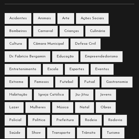
Acidentes
Animais
Arte
Ações Sociais
Bombeiros
Carnaval
Crianças
Culinária
Cultura
Câmara Municipal
Defesa Civil
Dr. Fabrício Bergamin
Educação
Empreendedorismo
Entretenimento
Escola
Esportes
Eventos
Extrema
Famosos
Futebol
Futsal
Gastronomia
Habitação
Igreja Católica
Jiu-Jitsu
Jovens
Lazer
Mulheres
Música
Natal
Obras
Policial
Política
Prefeitura
Rodeio
Rodovia
Saúde
Show
Transporte
Trânsito
Turismo