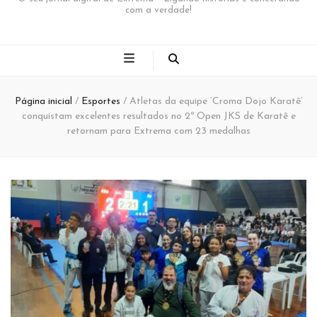
com a verdade!
Página inicial
/
Esportes
/
Atletas da equipe ‘Croma Dojo Karatê’
conquistam excelentes resultados no 2º Open JKS de Karatê e
retornam para Extrema com 23 medalhas