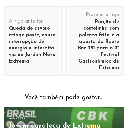
Navegação
Próximo artigo
de
Artigo anterior
Porção de
post
Queda de árvore
costelinha com
atinge poste, causa
polenta frita é a
interrupção de
aposta do Route
energia e interdita
Bar 381 para o 2º
via no Jardim Nova
Festival
Extrema
Gastronômico de
Extrema
Você também pode gostar...
Esportes
Jovem carateca de Extrema