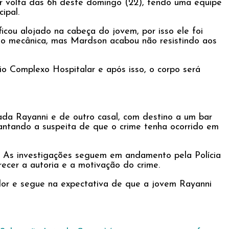
or volta das 6h deste domingo (22), tendo uma equipe
ipal.
icou alojado na cabeça do jovem, por isso ele foi
ção mecânica, mas Mardson acabou não resistindo aos
io Complexo Hospitalar e após isso, o corpo será
da Rayanni e de outro casal, com destino a um bar
evantando a suspeita de que o crime tenha ocorrido em
a. As investigações seguem em andamento pela Polícia
recer a autoria e a motivação do crime.
or e segue na expectativa de que a jovem Rayanni