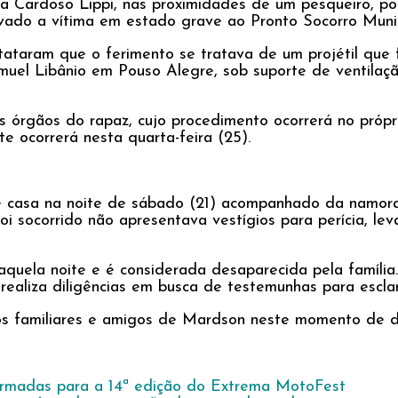
lia Cardoso Lippi, nas proximidades de um pesqueiro, p
vado a vítima em estado grave ao Pronto Socorro Munic
ataram que o ferimento se tratava de um projétil que f
amuel Libânio em Pouso Alegre, sob suporte de ventila
s órgãos do rapaz, cujo procedimento ocorrerá no própr
e ocorrerá nesta quarta-feira (25).
e casa na noite de sábado (21) acompanhado da namora
foi socorrido não apresentava vestígios para perícia, l
aquela noite e é considerada desaparecida pela famíli
realiza diligências em busca de testemunhas para escla
os familiares e amigos de Mardson neste momento de d
firmadas para a 14ª edição do Extrema MotoFest