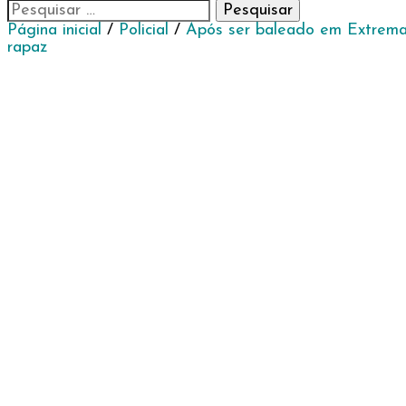
Pesquisar
por:
Página inicial
/
Policial
/
Após ser baleado em Extrema,
rapaz