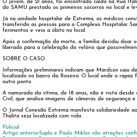
O jovem, de 21 anos, foi encontrado caído na Rua Itá
do SAMU prestado os primeiros socorros no local e le
Já na unidade hospitalar de Extrema, os médicos const
transferido as pressas para o Complexo Hospitalar S
ferimentos e veio a óbito no local.
Após a confirmação da morte, a família decidiu doar o
liberado para a celebração do velório que possivelment
SOBRE O CASO
Informações preliminares indicam que Mardson saiu d
localizado no bairro da Roseira. O local onde o rapaz 
outro ponto.
A namorada da vítima, de 18 anos, não é vista desde 
Civil, que analisa imagens de câmeras de segurança e 
O Jornal Conexão Extrema manifesta solidariedade a
Thalita seja localizada com vida.
Policial
Navegação
Artigo anterior
Supla e Paulo Miklos são atrações con