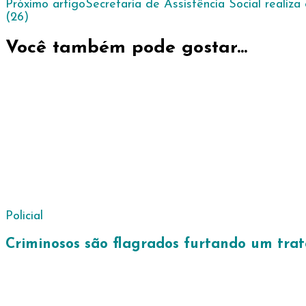
Próximo artigo
Secretaria de Assistência Social real
de
(26)
post
Você também pode gostar...
Policial
Criminosos são flagrados furtando um trat