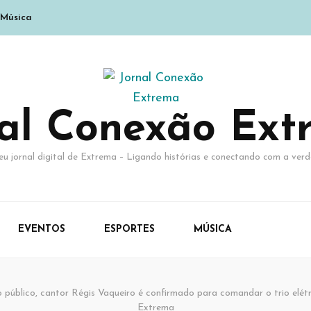
Música
nal Conexão Ext
eu jornal digital de Extrema – Ligando histórias e conectando com a verd
EVENTOS
ESPORTES
MÚSICA
 público, cantor Régis Vaqueiro é confirmado para comandar o trio elé
Extrema