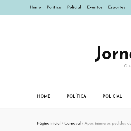
Home
Política
Policial
Eventos
Esportes
Jor
O s
HOME
POLÍTICA
POLICIAL
Página inicial
/
Carnaval
/
Após inúmeros pedidos do