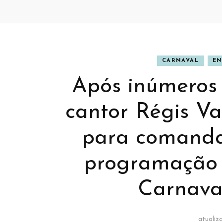
CARNAVAL
EN
Após inúmeros 
cantor Régis V
para comandar
programação 
Carnava
atuali