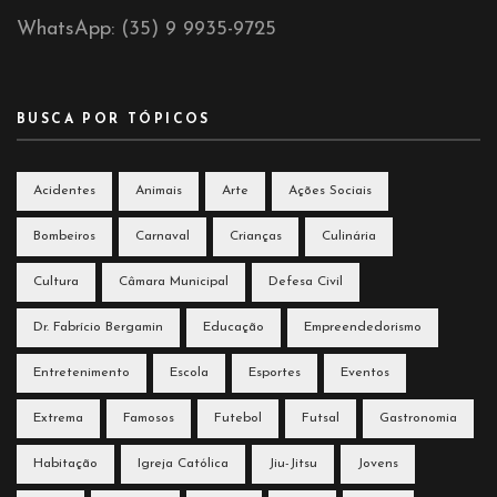
WhatsApp: (35) 9 9935-9725
BUSCA POR TÓPICOS
Acidentes
Animais
Arte
Ações Sociais
Bombeiros
Carnaval
Crianças
Culinária
Cultura
Câmara Municipal
Defesa Civil
Dr. Fabrício Bergamin
Educação
Empreendedorismo
Entretenimento
Escola
Esportes
Eventos
Extrema
Famosos
Futebol
Futsal
Gastronomia
Habitação
Igreja Católica
Jiu-Jitsu
Jovens