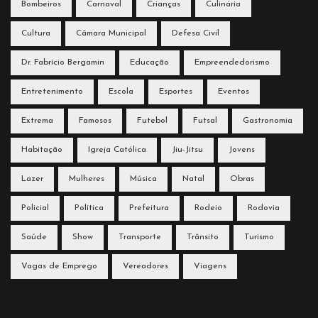
Bombeiros
Carnaval
Crianças
Culinária
Cultura
Câmara Municipal
Defesa Civil
Dr. Fabrício Bergamin
Educação
Empreendedorismo
Entretenimento
Escola
Esportes
Eventos
Extrema
Famosos
Futebol
Futsal
Gastronomia
Habitação
Igreja Católica
Jiu-Jitsu
Jovens
Lazer
Mulheres
Música
Natal
Obras
Policial
Política
Prefeitura
Rodeio
Rodovia
Saúde
Show
Transporte
Trânsito
Turismo
Vagas de Emprego
Vereadores
Viagens