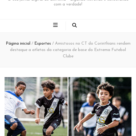
com a verdade!
Página inicial
/
Esportes
/
Amistosos no CT do Corinthians rendem
destaque a atletas da categoria de base do Extrema Futebol
Clube