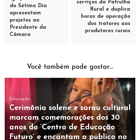
serviços da Patrulha
do Sétimo Dia
Rural e duplica
apresentam
horas de operação
projetos ao
dos tratores aos
Presidente da
produtores rurais
Câmara
Você também pode gostar...
Educação
Cerimônia solene e sarau cultural
marcam comemorações dos 30
anos do ‘Centro de Educação
Futuro’ e encantam o público no