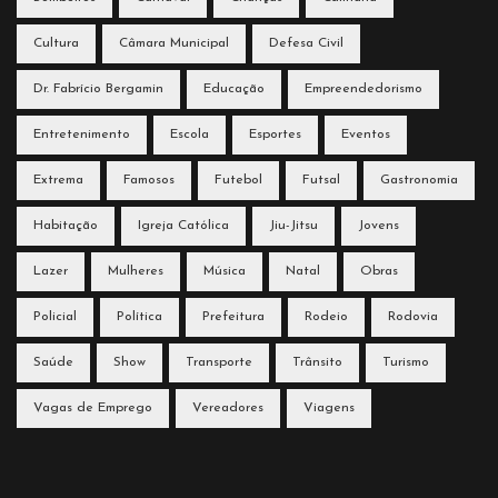
Cultura
Câmara Municipal
Defesa Civil
Dr. Fabrício Bergamin
Educação
Empreendedorismo
Entretenimento
Escola
Esportes
Eventos
Extrema
Famosos
Futebol
Futsal
Gastronomia
Habitação
Igreja Católica
Jiu-Jitsu
Jovens
Lazer
Mulheres
Música
Natal
Obras
Policial
Política
Prefeitura
Rodeio
Rodovia
Saúde
Show
Transporte
Trânsito
Turismo
Vagas de Emprego
Vereadores
Viagens