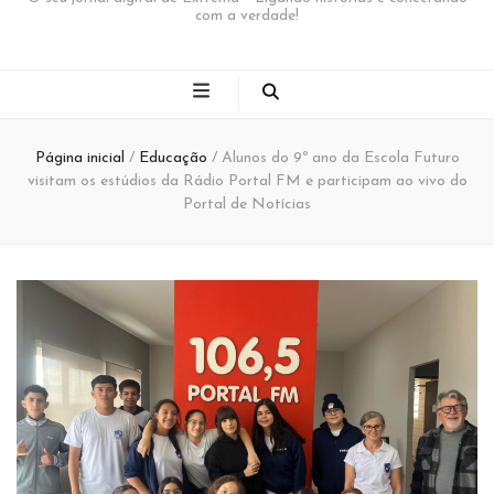
com a verdade!
Página inicial
/
Educação
/
Alunos do 9º ano da Escola Futuro
visitam os estúdios da Rádio Portal FM e participam ao vivo do
Portal de Notícias