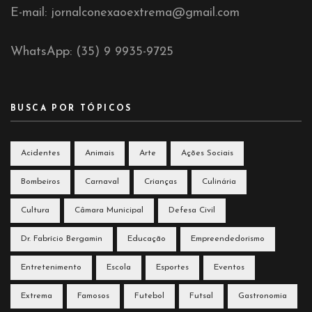
E-mail: jornalconexaoextrema@gmail.com
WhatsApp: (35) 9 9935-9725
BUSCA POR TÓPICOS
Acidentes
Animais
Arte
Ações Sociais
Bombeiros
Carnaval
Crianças
Culinária
Cultura
Câmara Municipal
Defesa Civil
Dr. Fabrício Bergamin
Educação
Empreendedorismo
Entretenimento
Escola
Esportes
Eventos
Extrema
Famosos
Futebol
Futsal
Gastronomia