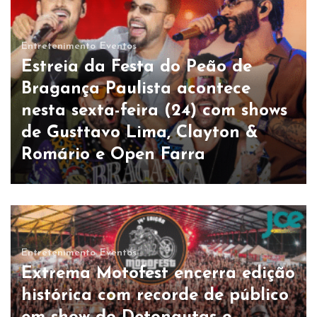
Entretenimento
Eventos
Estreia da Festa do Peão de
Bragança Paulista acontece
nesta sexta-feira (24) com shows
de Gusttavo Lima, Clayton &
Romário e Open Farra
Entretenimento
Eventos
Extrema Motofest encerra edição
histórica com recorde de público