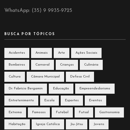
WhatsApp: (35) 9 9935-9725
BUSCA POR TÓPICOS
Acidentes
Animais
Arte
Ações Sociais
Bombeiros
Carnaval
Crianças
Culinária
Cultura
Câmara Municipal
Defesa Civil
Dr. Fabrício Bergamin
Educação
Empreendedorismo
Entretenimento
Escola
Esportes
Eventos
Extrema
Famosos
Futebol
Futsal
Gastronomia
Habitação
Igreja Católica
Jiu-Jitsu
Jovens