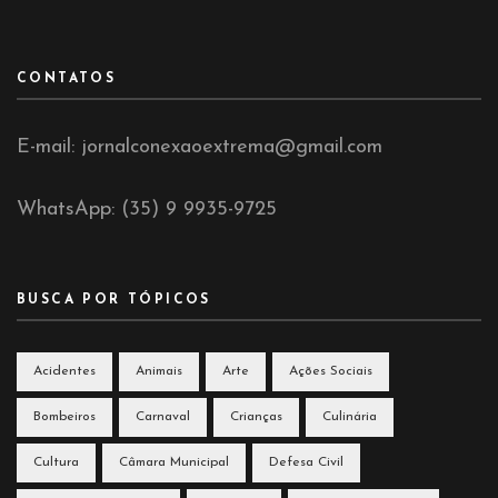
CONTATOS
E-mail: jornalconexaoextrema@gmail.com
WhatsApp: (35) 9 9935-9725
BUSCA POR TÓPICOS
Acidentes
Animais
Arte
Ações Sociais
Bombeiros
Carnaval
Crianças
Culinária
Cultura
Câmara Municipal
Defesa Civil