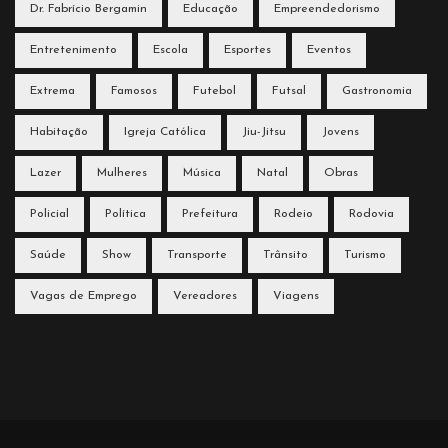
Dr. Fabrício Bergamin
Educação
Empreendedorismo
Entretenimento
Escola
Esportes
Eventos
Extrema
Famosos
Futebol
Futsal
Gastronomia
Habitação
Igreja Católica
Jiu-Jitsu
Jovens
Lazer
Mulheres
Música
Natal
Obras
Policial
Política
Prefeitura
Rodeio
Rodovia
Saúde
Show
Transporte
Trânsito
Turismo
Vagas de Emprego
Vereadores
Viagens