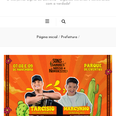
com a verdade!
Página inicial
/
Prefeitura
/