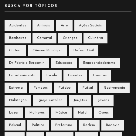
BUSCA POR TÓPICOS
Acidentes
Animais
Arte
Ações Sociais
Bombeiros
Carnaval
Crianças
Culinária
Cultura
Câmara Municipal
Defesa Civil
Dr. Fabrício Bergamin
Educação
Empreendedorismo
Entretenimento
Escola
Esportes
Eventos
Extrema
Famosos
Futebol
Futsal
Gastronomia
Habitação
Igreja Católica
Jiu-Jitsu
Jovens
Lazer
Mulheres
Música
Natal
Obras
Policial
Política
Prefeitura
Rodeio
Rodovia