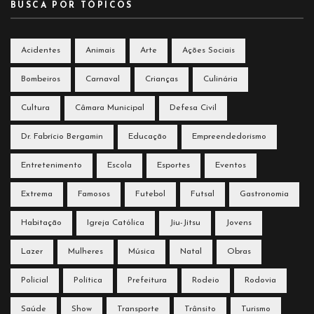
BUSCA POR TÓPICOS
Acidentes
Animais
Arte
Ações Sociais
Bombeiros
Carnaval
Crianças
Culinária
Cultura
Câmara Municipal
Defesa Civil
Dr. Fabrício Bergamin
Educação
Empreendedorismo
Entretenimento
Escola
Esportes
Eventos
Extrema
Famosos
Futebol
Futsal
Gastronomia
Habitação
Igreja Católica
Jiu-Jitsu
Jovens
Lazer
Mulheres
Música
Natal
Obras
Policial
Política
Prefeitura
Rodeio
Rodovia
Saúde
Show
Transporte
Trânsito
Turismo