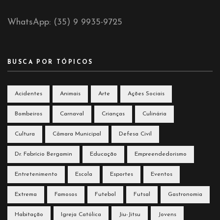
WhatsApp: (35) 9 9935-9725
BUSCA POR TÓPICOS
Acidentes
Animais
Arte
Ações Sociais
Bombeiros
Carnaval
Crianças
Culinária
Cultura
Câmara Municipal
Defesa Civil
Dr. Fabrício Bergamin
Educação
Empreendedorismo
Entretenimento
Escola
Esportes
Eventos
Extrema
Famosos
Futebol
Futsal
Gastronomia
Habitação
Igreja Católica
Jiu-Jitsu
Jovens