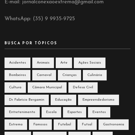
E-mail: jornalconexaoextrema@gmail.com
WhatsApp: (35) 9 9935-9725
BUSCA POR TÓPICOS
Acidentes
Animais
Arte
Ações Sociais
Bombeiros
Carnaval
Crianças
Culinária
Cultura
Câmara Municipal
Defesa Civil
Dr. Fabrício Bergamin
Educação
Empreendedorismo
Entretenimento
Escola
Esportes
Eventos
Extrema
Famosos
Futebol
Futsal
Gastronomia