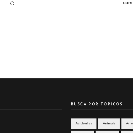
cam
O …
m
BUSCA POR TÓPICOS
Acidentes
Animais
Arte