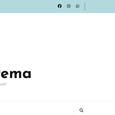
rema
ade!