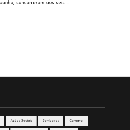
panha, concorreram aos seis …
Ações Sociais
Bombeiros
Carnaval