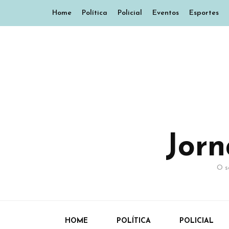
Home
Política
Policial
Eventos
Esportes
Jor
O s
HOME
POLÍTICA
POLICIAL