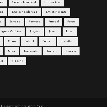
ura
Câmara Municipal
Defesa Civil
ção
Empreendedorismo
Entretenimento
s
Extrema
Famosos
Futebol
Futsal
Igreja Católica
Jiu-Jitsu
Jovens
Lazer
Obras
Policial
Política
Prefeitura
Show
Transporte
Trânsito
Turismo
res
Viagens
. Desenvolvido por
WordPress
.