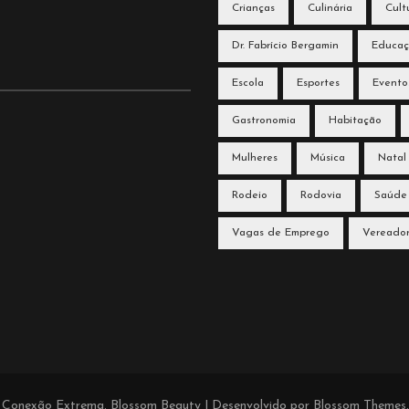
Crianças
Culinária
Cult
Dr. Fabrício Bergamin
Educa
Escola
Esportes
Evento
Gastronomia
Habitação
Mulheres
Música
Natal
Rodeio
Rodovia
Saúde
Vagas de Emprego
Vereado
l Conexão Extrema
.
Blossom Beauty | Desenvolvido por
Blossom Themes