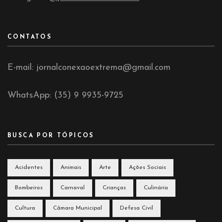
CONTATOS
E-mail: jornalconexaoextrema@gmail.com
WhatsApp: (35) 9 9935-9725
BUSCA POR TÓPICOS
Acidentes
Animais
Arte
Ações Sociais
Bombeiros
Carnaval
Crianças
Culinária
Cultura
Câmara Municipal
Defesa Civil