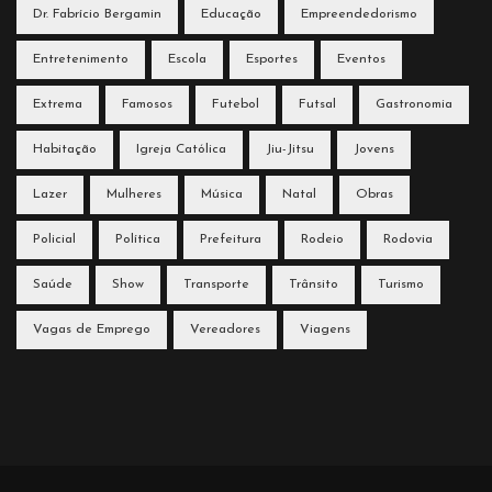
Dr. Fabrício Bergamin
Educação
Empreendedorismo
Entretenimento
Escola
Esportes
Eventos
Extrema
Famosos
Futebol
Futsal
Gastronomia
Habitação
Igreja Católica
Jiu-Jitsu
Jovens
Lazer
Mulheres
Música
Natal
Obras
Policial
Política
Prefeitura
Rodeio
Rodovia
Saúde
Show
Transporte
Trânsito
Turismo
Vagas de Emprego
Vereadores
Viagens