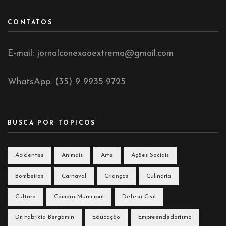
CONTATOS
E-mail: jornalconexaoextrema@gmail.com
WhatsApp: (35) 9 9935-9725
BUSCA POR TÓPICOS
Acidentes
Animais
Arte
Ações Sociais
Bombeiros
Carnaval
Crianças
Culinária
Cultura
Câmara Municipal
Defesa Civil
Dr. Fabrício Bergamin
Educação
Empreendedorismo