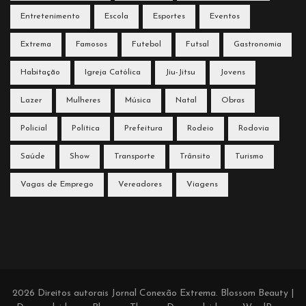
Entretenimento
Escola
Esportes
Eventos
Extrema
Famosos
Futebol
Futsal
Gastronomia
Habitação
Igreja Católica
Jiu-Jitsu
Jovens
Lazer
Mulheres
Música
Natal
Obras
Policial
Política
Prefeitura
Rodeio
Rodovia
Saúde
Show
Transporte
Trânsito
Turismo
Vagas de Emprego
Vereadores
Viagens
2026 Direitos autorais
Jornal Conexão Extrema
.
Blossom Beauty |