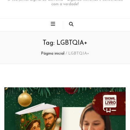
com a verdade!
Tag:
LGBTQIA+
Página inicial
/
LGBTQIA+