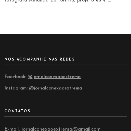
fotógrafa Amanda Bortoletto, projeto este …
NOS ACOMPANHE NAS REDES
Facebook:
@jornalconexaoextrema
Instagram:
@jornalconexaoextrema
CONTATOS
E-mail: jornalconexaoextrema@gmail.com