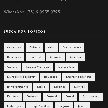
WhatsApp: (35) 9 9935-9725
BUSCA POR TÓPICOS
Acidentes
Animais
Arte
Ações Sociais
Bombeiros
Carnaval
Crianças
Culinária
Cultura
Câmara Municipal
Defesa Civil
Dr. Fabrício Bergamin
Educação
Empreendedorismo
Entretenimento
Escola
Esportes
Eventos
Extrema
Famosos
Futebol
Futsal
Gastronomia
Habitação
Igreja Católica
Jiu-Jitsu
Jovens