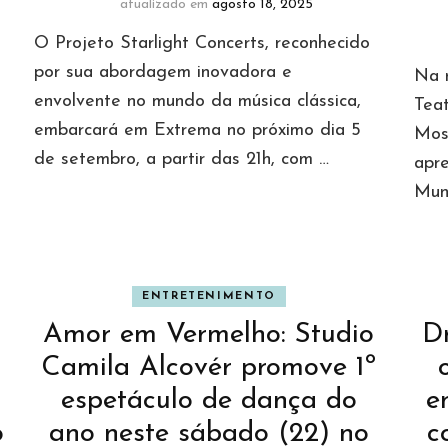
atualizado em
agosto 18, 2025
O Projeto Starlight Concerts, reconhecido
por sua abordagem inovadora e
Na n
envolvente no mundo da música clássica,
Tea
embarcará em Extrema no próximo dia 5
Mos
de setembro, a partir das 21h, com …
apr
Mun
ENTRETENIMENTO
Amor em Vermelho: Studio
D
Camila Alcovér promove 1º
espetáculo de dança do
e
o
ano neste sábado (22) no
c