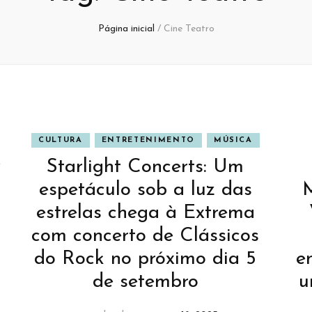
Página inicial
/
Cine Teatro
CULTURA
ENTRETENIMENTO
MÚSICA
w
Starlight Concerts: Um
espetáculo sob a luz das
M
estrelas chega à Extrema
com concerto de Clássicos
do Rock no próximo dia 5
e
de setembro
u