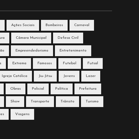
Ações Sociais
Bombeiros
Carnaval
ura
Câmara Municipal
Defesa Civil
ção
Empreendedorismo
Entretenimento
s
Extrema
Famosos
Futebol
Futsal
Igreja Católica
Jiu-Jitsu
Jovens
Lazer
Obras
Policial
Política
Prefeitura
Show
Transporte
Trânsito
Turismo
res
Viagens