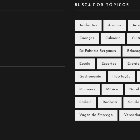
BUSCA POR TÓPICOS
Acidentes
Animais
Arte
Crianças
Culinária
Cult
Dr. Fabrício Bergamin
Educa
Escola
Esportes
Evento
Gastronomia
Habitação
Mulheres
Música
Natal
Rodeio
Rodovia
Saúde
Vagas de Emprego
Vereado