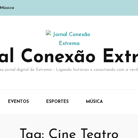
Música
nal Conexão Ext
eu jornal digital de Extrema – Ligando histórias e conectando com a verd
EVENTOS
ESPORTES
MÚSICA
Tag:
Cine Teatro