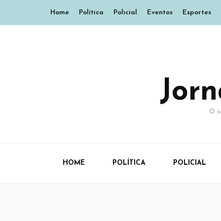
Home
Política
Policial
Eventos
Esportes
Jor
O s
HOME
POLÍTICA
POLICIAL