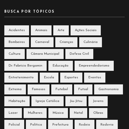
BUSCA POR TÓPICOS
Acidentes
Animais
Arte
Ações Sociais
Bombeiros
Carnaval
Crianças
Culinária
Cultura
Câmara Municipal
Defesa Civil
Dr. Fabrício Bergamin
Educação
Empreendedorismo
Entretenimento
Escola
Esportes
Eventos
Extrema
Famosos
Futebol
Futsal
Gastronomia
Habitação
Igreja Católica
Jiu-Jitsu
Jovens
Lazer
Mulheres
Música
Natal
Obras
Policial
Política
Prefeitura
Rodeio
Rodovia