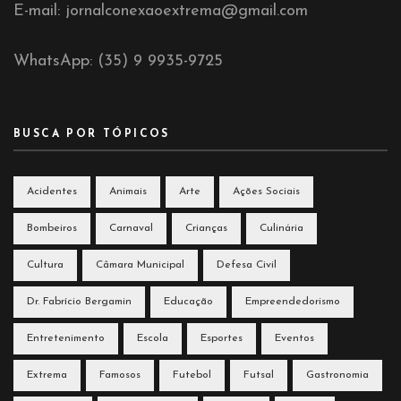
E-mail: jornalconexaoextrema@gmail.com
WhatsApp: (35) 9 9935-9725
BUSCA POR TÓPICOS
Acidentes
Animais
Arte
Ações Sociais
Bombeiros
Carnaval
Crianças
Culinária
Cultura
Câmara Municipal
Defesa Civil
Dr. Fabrício Bergamin
Educação
Empreendedorismo
Entretenimento
Escola
Esportes
Eventos
Extrema
Famosos
Futebol
Futsal
Gastronomia