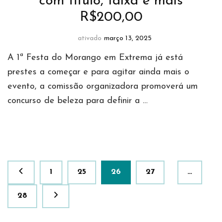
com título, faixa e mais
R$200,00
ativado
março 13, 2025
A 1ª Festa do Morango em Extrema já está
prestes a começar e para agitar ainda mais o
evento, a comissão organizadora promoverá um
concurso de beleza para definir a …
Paginação
Página
Página
Página
Página
1
25
26
27
…
de
posts
Página
28