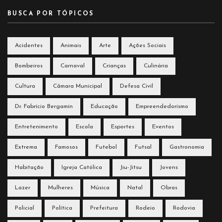
BUSCA POR TÓPICOS
Acidentes
Animais
Arte
Ações Sociais
Bombeiros
Carnaval
Crianças
Culinária
Cultura
Câmara Municipal
Defesa Civil
Dr. Fabrício Bergamin
Educação
Empreendedorismo
Entretenimento
Escola
Esportes
Eventos
Extrema
Famosos
Futebol
Futsal
Gastronomia
Habitação
Igreja Católica
Jiu-Jitsu
Jovens
Lazer
Mulheres
Música
Natal
Obras
Policial
Política
Prefeitura
Rodeio
Rodovia