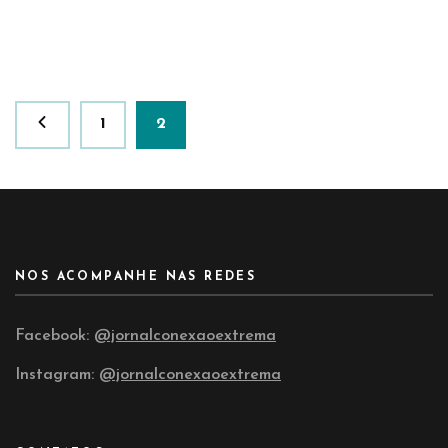
Paginação
Página
Página
1
2
de
posts
NOS ACOMPANHE NAS REDES
Facebook:
@jornalconexaoextrema
Instagram:
@jornalconexaoextrema