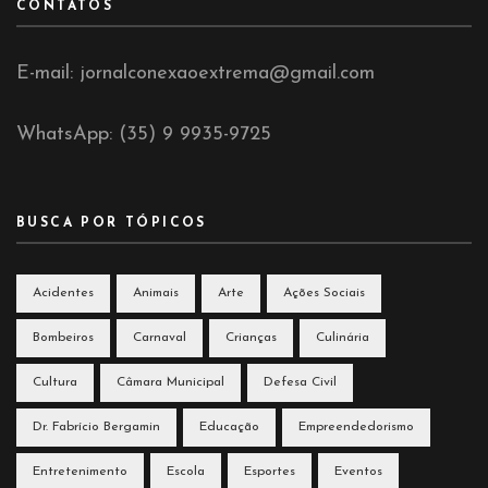
CONTATOS
E-mail: jornalconexaoextrema@gmail.com
WhatsApp: (35) 9 9935-9725
BUSCA POR TÓPICOS
Acidentes
Animais
Arte
Ações Sociais
Bombeiros
Carnaval
Crianças
Culinária
Cultura
Câmara Municipal
Defesa Civil
Dr. Fabrício Bergamin
Educação
Empreendedorismo
Entretenimento
Escola
Esportes
Eventos