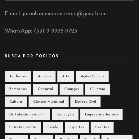
E-mail: jornalconexaoextrema@gmail.com
WhatsApp: (35) 9 9935-9725
BUSCA POR TÓPICOS
Acidentes
Animais
Arte
Ações Sociais
Bombeiros
Carnaval
Crianças
Culinária
Cultura
Câmara Municipal
Defesa Civil
Dr. Fabrício Bergamin
Educação
Empreendedorismo
Entretenimento
Escola
Esportes
Eventos