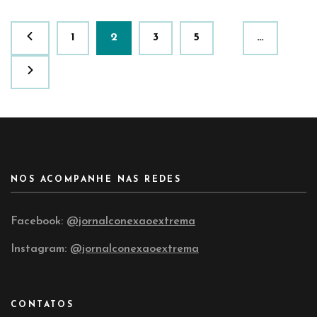
Paginação
Página
Página
Página
Página
1
2
3
5
…
de
posts
NOS ACOMPANHE NAS REDES
Facebook:
@jornalconexaoextrema
Instagram:
@jornalconexaoextrema
CONTATOS