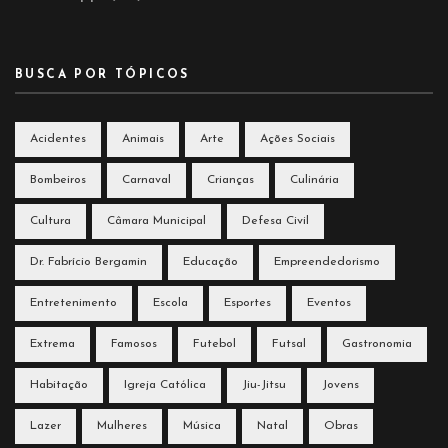
BUSCA POR TÓPICOS
Acidentes
Animais
Arte
Ações Sociais
Bombeiros
Carnaval
Crianças
Culinária
Cultura
Câmara Municipal
Defesa Civil
Dr. Fabrício Bergamin
Educação
Empreendedorismo
Entretenimento
Escola
Esportes
Eventos
Extrema
Famosos
Futebol
Futsal
Gastronomia
Habitação
Igreja Católica
Jiu-Jitsu
Jovens
Lazer
Mulheres
Música
Natal
Obras